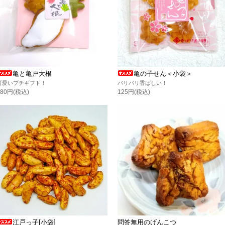
亀と亀戸大根
亀の子せん＜小袋＞
可愛いプチギフト！
パリパリ香ばしい！
180円(税込)
125円(税込)
江戸っ子[小袋]
問答無用のげんこつ