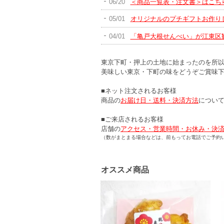
06/20
＜商品一覧表・注文書＞はこち
05/01
オリジナルのプチギフトお作り
04/01
「亀戸大根せんべい」が江東区
東京下町・押上の土地に始まったのを所以
美味しい東京・下町の味をどうぞご賞味
■ネット注文されるお客様
商品の
お届け日・送料・決済方法
につい
■ご来店されるお客様
店舗の
アクセス・営業時間・お休み・決
（数がまとまる場合などは、前もってお電話でご予約
オススメ商品