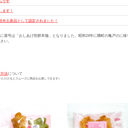
らです
します！
観光土産品として認定されました！
に屋号は「おしあげ煎餅本舗」となりました。昭和24年に隣町の亀戸のに移
下さい。
て
済方法
について
いただけるとスムーズに商品をお渡しできます）