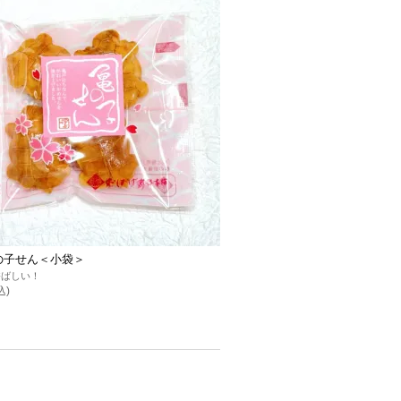
の子せん＜小袋＞
香ばしい！
込)