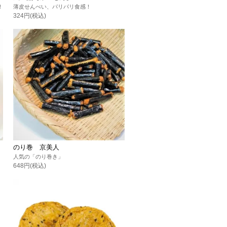
！
薄皮せんべい、パリパリ食感！
324円(税込)
のり巻 京美人
人気の「のり巻き」
648円(税込)