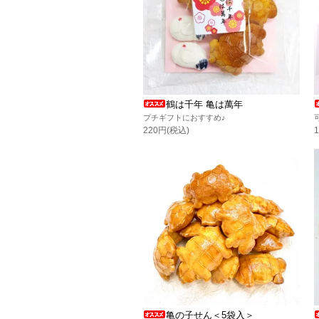
鶴は千年 亀は萬年
プチギフトにおすすめ♪
220円(税込)
亀の子せん＜5袋入＞