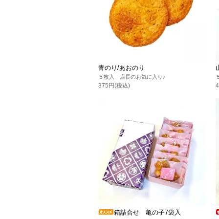
青のり/あおのり
５枚入 店長のお気に入り♪
375円(税込)
箱詰合せ 亀の子7袋入