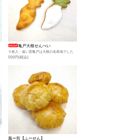
亀戸大根せんべい
５枚入・遠い昔亀戸は大根の名産地でした
500円(税込)
風ー煎【ふーせん】