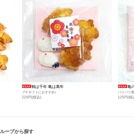
鶴は千年 亀は萬年
亀
プチギフトにおすすめ♪
パリパリ
220円(税込)
125円(税
ループから探す