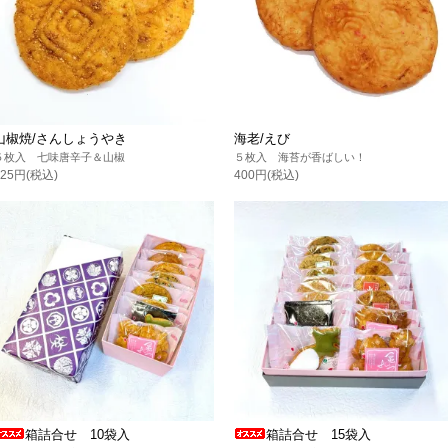
山椒焼/さんしょうやき
海老/えび
５枚入 七味唐辛子＆山椒
５枚入 海苔が香ばしい！
425円(税込)
400円(税込)
箱詰合せ 10袋入
箱詰合せ 15袋入