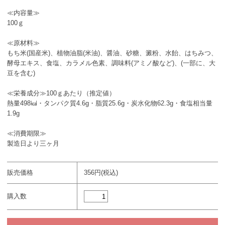
≪内容量≫
100ｇ
≪原材料≫
もち米(国産米)、植物油脂(米油)、醤油、砂糖、澱粉、水飴、はちみつ、
酵母エキス、食塩、カラメル色素、調味料(アミノ酸など)、(一部に、大
豆を含む)
≪栄養成分≫100ｇあたり（推定値）
熱量498㎉・タンパク質4.6g・脂質25.6g・炭水化物62.3g・食塩相当量
1.9g
≪消費期限≫
製造日より三ヶ月
販売価格
356円(税込)
購入数