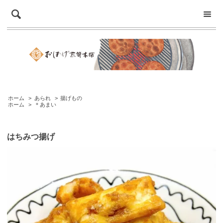
ホーム
>
あられ
>
揚げもの
ホーム
>
＊あまい
はちみつ揚げ