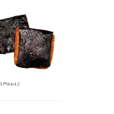
江戸/おおえど