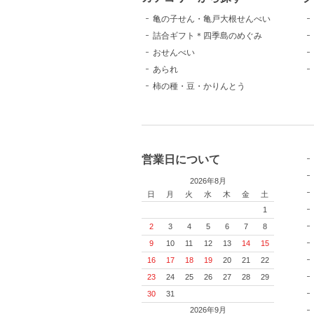
亀の子せん・亀戸大根せんべい
詰合ギフト＊四季島のめぐみ
おせんべい
あられ
柿の種・豆・かりんとう
営業日について
2026年8月
日
月
火
水
木
金
土
1
2
3
4
5
6
7
8
9
10
11
12
13
14
15
16
17
18
19
20
21
22
23
24
25
26
27
28
29
30
31
2026年9月