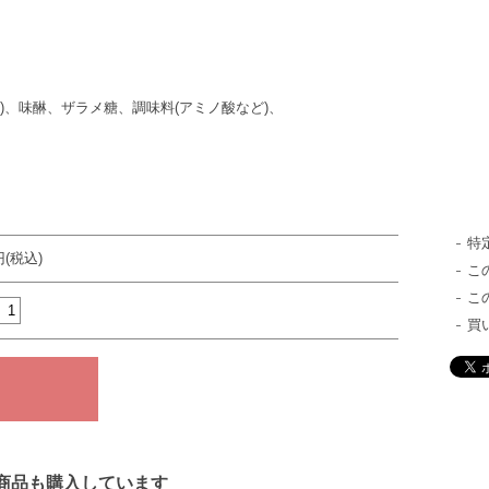
む)、味醂、ザラメ糖、調味料(アミノ酸など)、
特
円(税込)
こ
こ
買
商品も購入しています